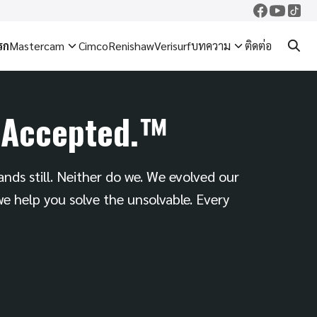
รก
Mastercam
Cimco
Renishaw
Verisurf
บทความ
ติดต่อ
 Accepted.™
nds still. Neither do we. We evolved our
we help you solve the unsolvable. Every