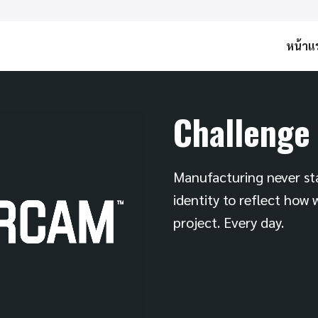
หน้าแ
arch
r:
Challenge
Manufacturing never sta
identity to reflect how 
project. Every day.