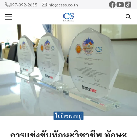
Skip
097-092-2635
info@csss.co.th
to
Search
content
for:
แรก
ercam
o
shaw
rf
าม
ไม่มีหมวดหมู่
การแข่งขันทักษะวิชาชีพ ทักษะ