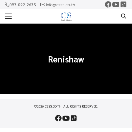
Skip
097-092-2635
info@csss.co.th
to
Search
content
for:
แรก
ercam
Renishaw
o
shaw
rf
าม
©2026 CSSS.CO.TH. ALL RIGHTS RESERVED.