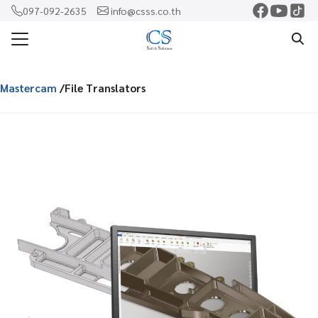
Skip
097-092-2635
info@csss.co.th
to
Search
content
for:
Mastercam
/File Translators
แรก
ercam
o
shaw
rf
าม