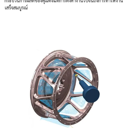
กระบวนการผลิตของคุณตั้งแต่การตั้งค่างานไปจนถึงการทำให้งาน
เสร็จสมบูรณ์